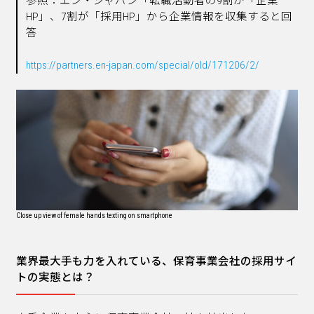
参照：エン・ジャパン「転職活動者の9割が「企業
HP」、7割が「採用HP」から企業情報を収集すると回
答
https://partners.en-japan.com/special/old/171206/2/
Close up view of female hands texting on smartphone
業界最大手も力を入れている、保育事業会社の採用サイ
トの実態とは？