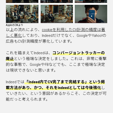
AppleのCMより
以上の流れにより、
cookieを利用したCV計測の精度は著
しく悪化
しており、Indeedだけでなく、GoogleやYahoo!の
広告もCV計測精度が悪化しています。
これを踏まえてIndeedは、
コンバージョントラッカーの
廃止
という極端な決定をしました。これは、非常に衝撃
的な事態で、GoogleやFBなどでも、ここまで極端な決定
は現状できないと思います。
Indeedでは
「Indeed内でCV完了まで完結する」という掲
載方法があり、かつ、それをIndeedとしては今後強化
し
ていきたい、という意図があるからこそ、この決定が可
能だっと考えられます。